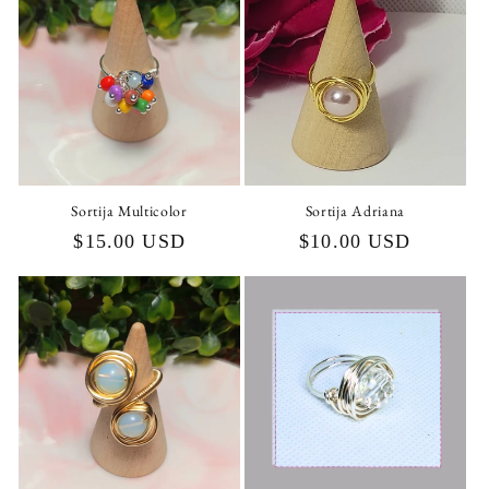
Sortija Multicolor
Sortija Adriana
Precio
$15.00 USD
Precio
$10.00 USD
habitual
habitual