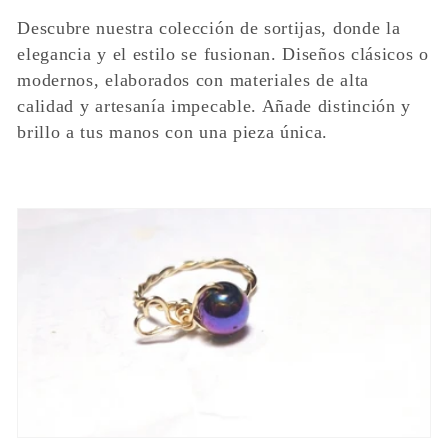
o
Descubre nuestra colección de sortijas, donde la
l
elegancia y el estilo se fusionan. Diseños clásicos o
modernos, elaborados con materiales de alta
e
calidad y artesanía impecable. Añade distinción y
brillo a tus manos con una pieza única.
c
c
i
ó
n
: