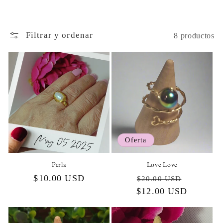
Filtrar y ordenar
8 productos
Oferta
Perla
Love Love
Precio
$10.00 USD
Precio
Precio
$20.00 USD
habitual
$12.00 USD
habitual
de
oferta